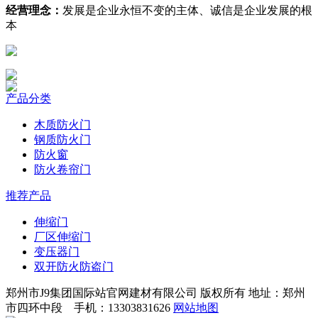
经营理念：
发展是企业永恒不变的主体、诚信是企业发展的根
本
产品分类
木质防火门
钢质防火门
防火窗
防火卷帘门
推荐产品
伸缩门
厂区伸缩门
变压器门
双开防火防盗门
郑州市J9集团国际站官网建材有限公司 版权所有 地址：郑州
市四环中段 手机：13303831626
网站地图