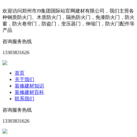
欢迎访问郑州市J9集团国际站官网建材有限公司，我们主营各
种钢质防火门、木质防火门，隔热防火门，免漆防火门，防火
窗，防火卷帘门，防盗门，变压器门，伸缩门，防火门配件等
产品
咨询服务热线
13303831626
首页
关于我们
装修建材知识
装修建材百科
联系我们
咨询服务热线
13303831626