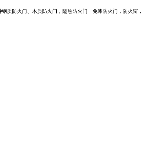
各种钢质防火门、木质防火门，隔热防火门，免漆防火门，防火窗