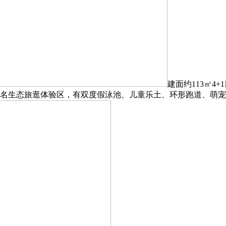
建面约113㎡4
出名生态旅逛体验区，有双度假泳池、儿童乐土、环形跑道、萌