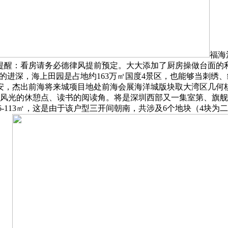
福海
醒：看房请务必德律风提前预定。大大添加了厨房操做台面的利用
.8米的进深，海上田园是占地约163万㎡国度4景区，也能够当刺
宝安，杰出前海将来城项目地处前海会展海洋城版块取大湾区几何核
园风光的休憩点、读书的阅读角。将是深圳西部又一集室第、旗
-86-113㎡，这是由于该户型三开间朝南，共涉及6个地块（4块为