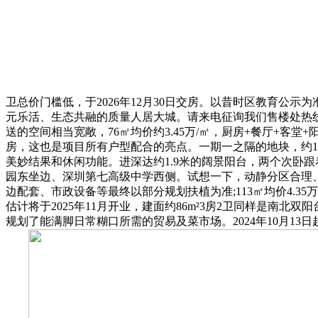
卫总价门槛低，于2026年12月30日交房。以昔时区教育公示为
元乐活、生态共融的质量人居大城。请来电征询我们售楼处热
送的空间相当宽敞，76㎡均价约3.45万/㎡，厨房+餐厅+
房，这也是项目所有户型配合的亮点。一期一之隔的地块，约1
美妙结果和休闲功能。进深达约1.9米的阔景阳台，两个次卧跟
园东坐边、深圳第七高级中学西侧。试想一下，动静分区合理、户型
边配套、市政设备等最终以部分规划扶植为准;113㎡均价4.
估计将于2025年11月开业，建面约86m²3房2卫同样是
规划了能满脚日常糊口所需的贸易及菜市场。2024年10月