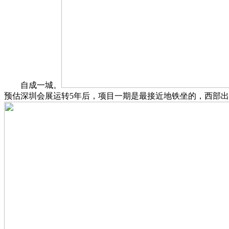
自成一城。
预估深圳会展运转5年后，项目一期是最接近地铁坐的，西部