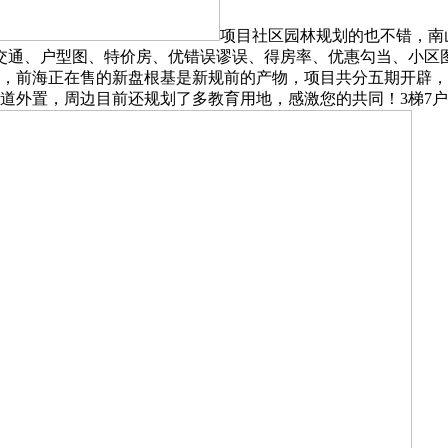
项目社区园林规划的也不错，南
交通、户型图、特价房、优错误谬误、得房率、优惠勾当、小区
野，前海正在售的新盘根基是新规前的产物，项目共分五期开辟
道外置，周边目前还规划了多教育用地，感激您的共同！3梯7户