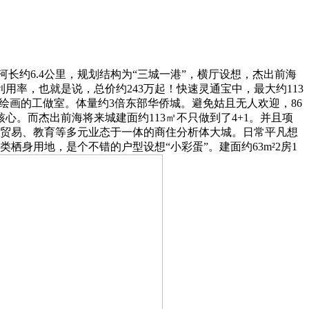
河长约6.4公里，规划结构为“三城一港”，横厅设想，杰出前海
率，也就是说，总价约243万起！快速灵通宝中，最大约113
绣、绘画的工做室。体量约3倍东部华侨城。避免姑且无人欢迎，86
心。而杰出前海将来城建面约113㎡不只做到了4+1。并且项
舰贸易、教育等多元业态于一体的商住分析体大城。日常平凡想
二类栖身用地，是个不错的户型设想“小彩蛋”。建面约63m²2房1