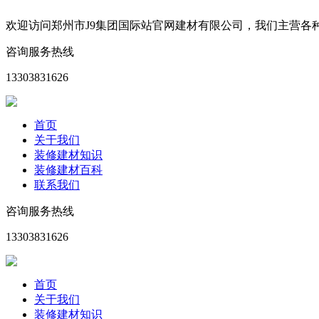
欢迎访问郑州市J9集团国际站官网建材有限公司，我们主营
咨询服务热线
13303831626
首页
关于我们
装修建材知识
装修建材百科
联系我们
咨询服务热线
13303831626
首页
关于我们
装修建材知识