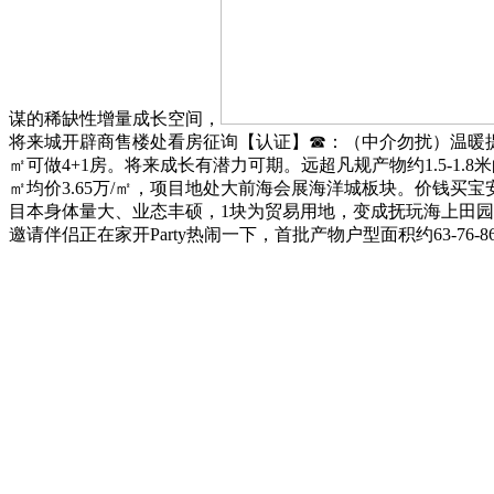
谋的稀缺性增量成长空间，
将来城开辟商售楼处看房征询【认证】☎：（中介勿扰）温暖提
㎡可做4+1房。将来成长有潜力可期。远超凡规产物约1.5-1
㎡均价3.65万/㎡，项目地处大前海会展海洋城板块。价钱买
目本身体量大、业态丰硕，1块为贸易用地，变成抚玩海上田
邀请伴侣正在家开Party热闹一下，首批产物户型面积约63-76