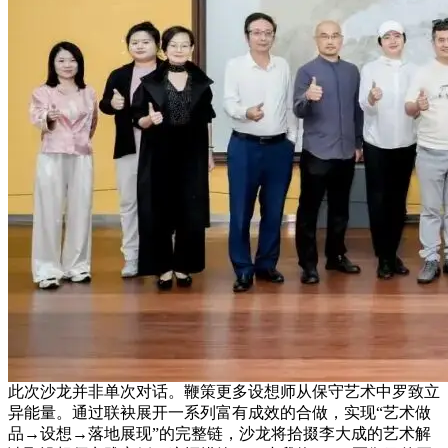
此次沙龙并非单次对话。鞭策更多设想师从保守艺术中罗致立
异能量。通过联袂展开一系列富有成效的合做，实现“艺术做
品→设想→落地展现”的完整链，沙龙将拾掇李大成的艺术解