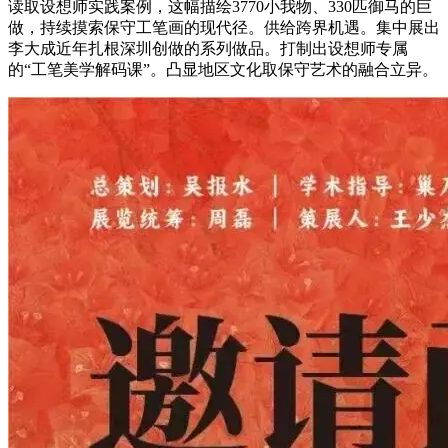
读取设想师实践案例，这幅描绘3770小我物、330匹御马的巨
做，持续摸索保守工笔画的现代径。供给跨界机遇。集中展出
李大成近年扎根深圳创做的系列做品。打制出设想师专属
的“工笔美学解码课”。凸显地区文化取保守艺术的融合立异。