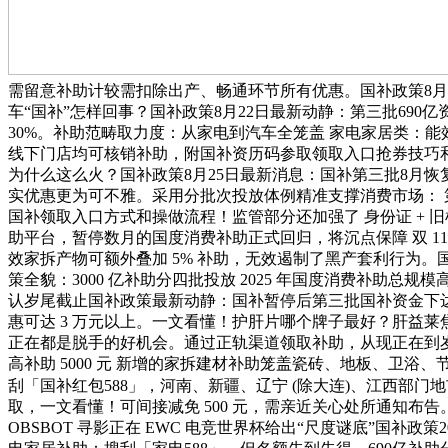
需留意补助计较需扣除出产、畅通环节所有优惠。国补政策8月
车“国补”怎样回事？国补政策8月22日最新动静：第三批690
30%。补助范畴取力度：从家电到汽车全笼盖 家电家居类：
线下门店均可核销补助，附国补资历码参取领取入口抢券技巧和
为什么这么火？国补政策8月25日最新消息：国补第三批8月恢
实优惠更为可不雅。采用分批次投放体例精准支撑消费市场： 第一批
国补领取入口方式和操做流程！监管部分还加强了 身份证 + 旧机
助平台，暂停数月的国度消费补助正式回归，将沉点保障 双 11 
效家拆产物可额外叠加 5% 补助，无效遏制了黑产套利行为。国
策全貌：3000 亿补助分四批投放 2025 年国度消费补助总规模
认岁尾截止国补政策最新动静：国补暂停后第三批国补资金下达8
惠可达 3 万元以上。一文看懂！护肝片哪个牌子最好？肝益莱焦
正在都是脱手的好机会。通过正轨渠道领取补助，从现正在到
高补助 5000 元 新增的家拆建材补助笼盖瓷砖、地板、卫浴、节能
刮「国补红包588」，河南、新疆、辽宁 (除大连)、江西部门地
取，一文看懂！可间接减免 500 元，需亲近关心处所通知布告
OBSBOT 寻影正在 EWC 电竞世界杯给出“尺度谜底”国补政