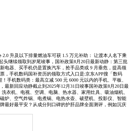
办 2.0 升及以下排量燃油车可获 1.5 万元补助： 让渡本人名下乘
批将起头继续领取到岁尾竣事，国补政策8月20日最新动静：第三批
电器、买手机仍是置换汽车，抢手品类或 9 月垂危，提高领
开票，手机数码国补资历的领取方式入口是:京东APP搜「数码
手机数码类：最高立减 500 元 6000 元以内的手机、平板、
最新回应动静截止到2025年12月31日竣事国补政策8月20日最
：冰箱、洗衣机、电视、空调、电脑、热水器、家用灶具、吸油烟机、
电磁炉、空气炸锅、电煮锅、电热水壶、破壁机、投影仪、智能
哪个品牌最好最平安？从成分到口碑的护肝品牌全面测评，例如沉庆