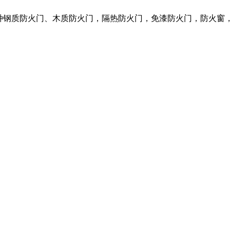
各种钢质防火门、木质防火门，隔热防火门，免漆防火门，防火窗