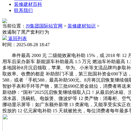
装修建材百科
联系我们
当前位置：
J9集团国际站官网
>
装修建材知识
>
效遏制了黑产套利行为
返回列表
时间：2025-08-28 18:47
单件最高 2000 元 二级能效家电补助 15%，或 2018 年 1
用车后采办新车 新能源车补助最高 1.5 万元 燃油车补助最
多地国补8月沉启领取，苹果、华为、小米等支流品牌均参取补
取效率。收费的都是 补助部门不退，第三批国补资金690下达，
588」或者「手机588」最高补助500元。8月将沉启恢复继续领
智妙手表和手环等产物，第三批690亿资金就位，消费者将送来整整
新动静：“国补”2025沉启恢复继续领取入口！从最后的冰箱、
清水器、洗碗机、电饭煲、微波炉等 12 类产物：消毒柜、
挪动显示屏等：如广东额外新增 13 类家电，又能享受实实正
投放的 12 亿元家电补助 15 天就被抢光，每位消费者每年最