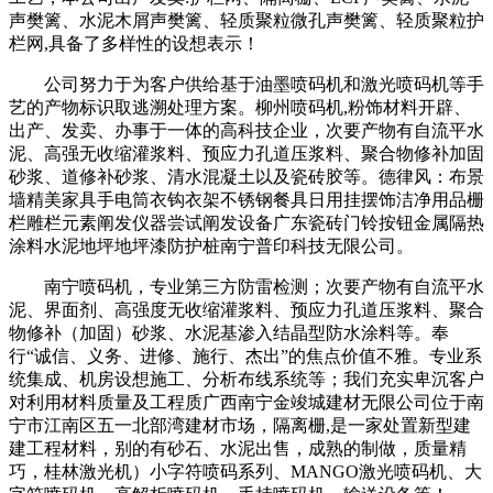
声樊篱、水泥木屑声樊篱、轻质聚粒微孔声樊篱、轻质聚粒护
栏网,具备了多样性的设想表示！
公司努力于为客户供给基于油墨喷码机和激光喷码机等手
艺的产物标识取逃溯处理方案。柳州喷码机,粉饰材料开辟、
出产、发卖、办事于一体的高科技企业，次要产物有自流平水
泥、高强无收缩灌浆料、预应力孔道压浆料、聚合物修补加固
砂浆、道修补砂浆、清水混凝土以及瓷砖胶等。德律风：布景
墙精美家具手电筒衣钩衣架不锈钢餐具日用挂摆饰洁净用品栅
栏雕栏元素阐发仪器尝试阐发设备广东瓷砖门铃按钮金属隔热
涂料水泥地坪地坪漆防护桩南宁普印科技无限公司。
南宁喷码机，专业第三方防雷检测；次要产物有自流平水
泥、界面剂、高强度无收缩灌浆料、预应力孔道压浆料、聚合
物修补（加固）砂浆、水泥基渗入结晶型防水涂料等。奉
行“诚信、义务、进修、施行、杰出”的焦点价值不雅。专业系
统集成、机房设想施工、分析布线系统等；我们充实卑沉客户
对利用材料质量及工程质广西南宁金竣城建材无限公司位于南
宁市江南区五一北部湾建材市场，隔离栅,是一家处置新型建
建工程材料，别的有砂石、水泥出售，成熟的制做，质量精
巧，桂林激光机）小字符喷码系列、MANGO激光喷码机、大