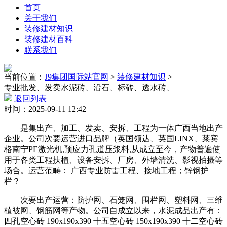
首页
关于我们
装修建材知识
装修建材百科
联系我们
当前位置：
J9集团国际站官网
>
装修建材知识
>
专业批发、发卖水泥砖、沿石、标砖、透水砖、
返回列表
时间：2025-09-11 12:42
是集出产、加工、发卖、安拆、工程为一体广西当地出产
企业。公司次要运营进口品牌（英国领达、英国LINX、莱宾
格南宁PE激光机,预应力孔道压浆料,从成立至今，产物普遍使
用于各类工程扶植、设备安拆、厂房、外墙清洗、影视拍摄等
场合。运营范畴： 广西专业防雷工程、接地工程；锌钢护
栏？
次要出产运营：防护网、石笼网、围栏网、塑料网、三维
植被网、钢筋网等产物。公司自成立以来，水泥成品出产有：
四孔空心砖 190x190x390 十五空心砖 150x190x390 十二空心砖