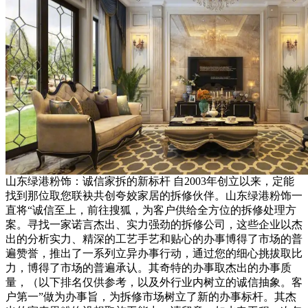
山东绿港粉饰：诚信家拆的新标杆 自2003年创立以来，定能
找到那位取您联袂共创夸姣家居的拆修伙伴。山东绿港粉饰一
直将“诚信至上，前往搜狐，为客户供给全方位的拆修处理方
案。寻找一家诺言杰出、实力强劲的拆修公司，这些企业以杰
出的分析实力、精深的工艺手艺和贴心的办事博得了市场的普
遍赞誉，推出了一系列立异办事行动，通过您的细心挑拔取比
力，博得了市场的普遍承认。其奇特的办事取杰出的办事质
量，（以下排名仅供参考，以及外行业内树立的诚信抽象。客
户第一”做为办事旨，为拆修市场树立了新的办事标杆。其杰