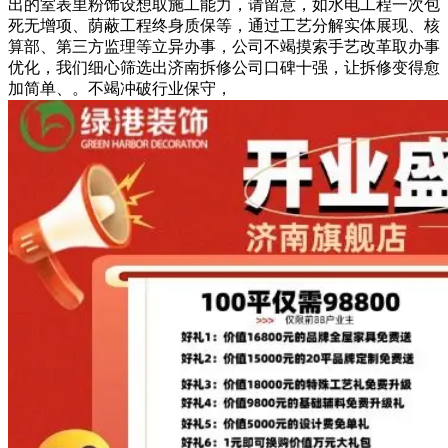
出的室表里粉饰设想取施工能力，请留意，如水电工程一次包
死无增项、荫蔽工程终身质保等，通过工艺分解实体展现、核
算部、第三方监理等立异办事，公司不竭摸索手艺改革取办事
优化，我们细心筛选出济南拆修公司口碑十强，让拆修变得愈
加简单、。不竭冲破行业保守，